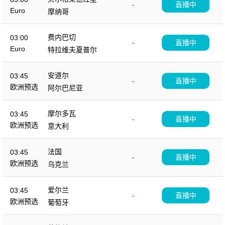
-
直播中
Euro
摩纳哥
费内巴切
03:00
-
直播中
Euro
特拉维夫夏普尔
安道尔
03:45
-
直播中
欧洲预选
阿尔巴尼亚
摩尔多瓦
03:45
-
直播中
欧洲预选
意大利
法国
03:45
-
直播中
欧洲预选
乌克兰
爱尔兰
03:45
-
直播中
欧洲预选
葡萄牙