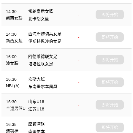
常轮皇后女篮
14:30
-
即将开始
新西女联
北卡胡女篮
西海岸游骑兵女足
14:30
-
即将开始
新西女超
伊斯特恩沙伯女足
阿德莱德联女足
16:00
-
即将开始
澳女联
堪培拉联女足
坎斯大班
16:30
-
即将开始
NBL(A)
东南墨尔本凤凰
山东U18
16:30
-
即将开始
全运男篮U
江苏U18
18
摩顿湾联
16:35
-
即将开始
澳锦标
南墨尔本