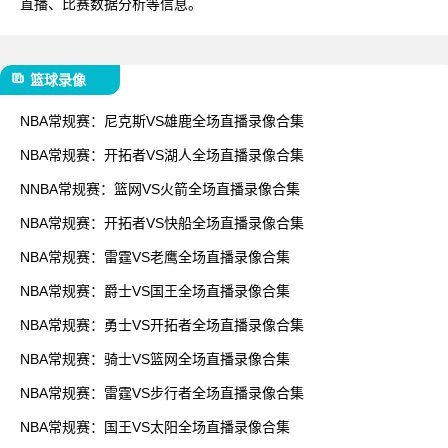
直播、比赛数据分析等信息。
篮球录像
NBA常规赛：尼克斯VS雄鹿全场直播录像合集
NBA常规赛：开拓者VS湖人全场直播录像合集
NNBA常规赛：篮网VS火箭全场直播录像合集
NBA常规赛：开拓者VS快船全场直播录像合集
NBA常规赛：雷霆VS老鹰全场直播录像合集
NBA常规赛：爵士VS国王全场直播录像合集
NBA常规赛：勇士VS开拓者全场直播录像合集
NBA常规赛：骑士VS篮网全场直播录像合集
NBA常规赛：雷霆VS步行者全场直播录像合集
NBA常规赛：国王VS太阳全场直播录像合集