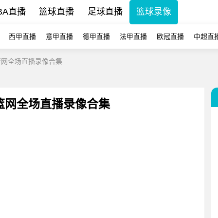
BA直播
篮球直播
足球直播
篮球录像
西甲直播
意甲直播
德甲直播
法甲直播
欧冠直播
中超直
篮网全场直播录像合集
S篮网全场直播录像合集