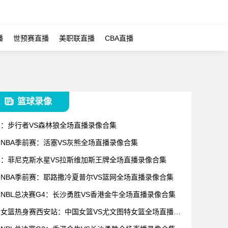
播
世预赛直播
美职联直播
CBA直播
篮球录像
：步行者VS森林狼全场直播录像合集
NBA季前赛：活塞VS灰熊全场直播录像合集
：菲尼克斯水星VS拉斯维加斯王牌全场直播录像合集
NBA季前赛：耶路撒冷夏普尔VS篮网全场直播录像合集
NBL总决赛G4：长沙勇胜VS香港金牛全场直播录像合集
女篮热身赛西安站：中国女篮VS尤文图特女篮全场直播录
像合集