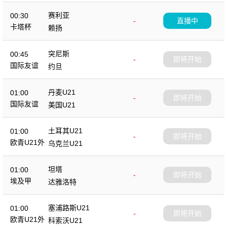
赛利亚
00:30
-
直播中
卡塔杯
赖扬
突尼斯
00:45
-
即将开始
国际友谊
约旦
丹麦U21
01:00
-
即将开始
国际友谊
美国U21
土耳其U21
01:00
-
即将开始
欧青U21外
乌克兰U21
坦塔
01:00
-
即将开始
埃及甲
达雅洛特
塞浦路斯U21
01:00
-
即将开始
欧青U21外
科索沃U21