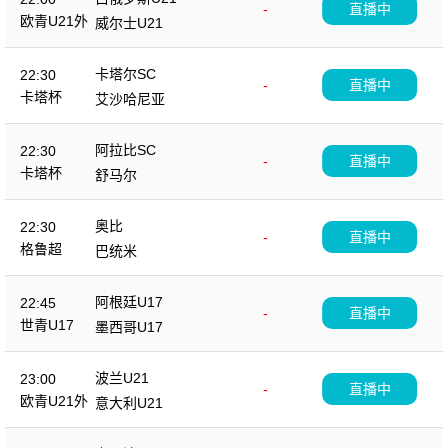
-
直播中
欧青U21外
威尔士U21
卡塔尔SC
22:30
-
直播中
卡塔杯
艾沙哈尼亚
阿拉比SC
22:30
-
直播中
卡塔杯
舒马尔
奥比
22:30
-
直播中
格鲁超
巴统米
阿根廷U17
22:45
-
直播中
世青U17
墨西哥U17
波兰U21
23:00
-
直播中
欧青U21外
意大利U21