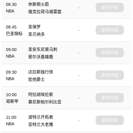
休斯顿火箭
08:30
-
即将开始
NBA
俄克拉荷马城雷霆
圣保罗
08:45
-
即将开始
巴圣锦标
圣贝纳多
圣安东尼奥马刺
09:00
-
即将开始
NBA
密尔沃基雄鹿
达拉斯独行侠
09:30
-
即将开始
NBA
犹他爵士
阿拉胡埃伦斯
10:00
-
即将开始
哥斯甲
慕尼斯帕尔利比亚
波特兰开拓者
11:00
-
即将开始
NBA
亚特兰大老鹰