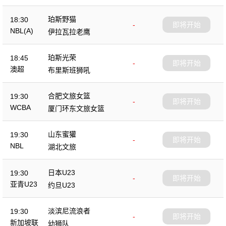
珀斯野猫
18:30
-
即将开始
NBL(A)
伊拉瓦拉老鹰
珀斯光荣
18:45
-
即将开始
澳超
布里斯班狮吼
合肥文旅女篮
19:30
-
即将开始
WCBA
厦门环东文旅女篮
山东蜜獾
19:30
-
即将开始
NBL
湖北文旅
日本U23
19:30
-
即将开始
亚青U23
约旦U23
淡滨尼流浪者
19:30
-
即将开始
新加坡联
幼狮队