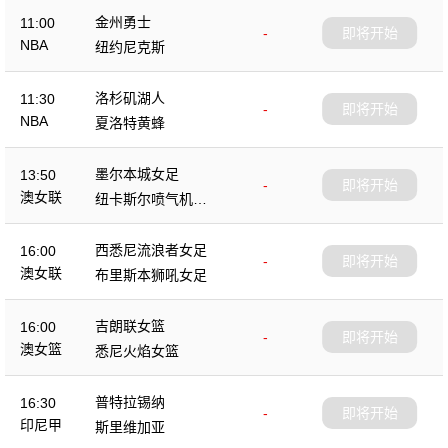
金州勇士
11:00
-
即将开始
NBA
纽约尼克斯
洛杉矶湖人
11:30
-
即将开始
NBA
夏洛特黄蜂
墨尔本城女足
13:50
-
即将开始
澳女联
纽卡斯尔喷气机女
足
西悉尼流浪者女足
16:00
-
即将开始
澳女联
布里斯本狮吼女足
吉朗联女篮
16:00
-
即将开始
澳女篮
悉尼火焰女篮
普特拉锡纳
16:30
-
即将开始
印尼甲
斯里维加亚