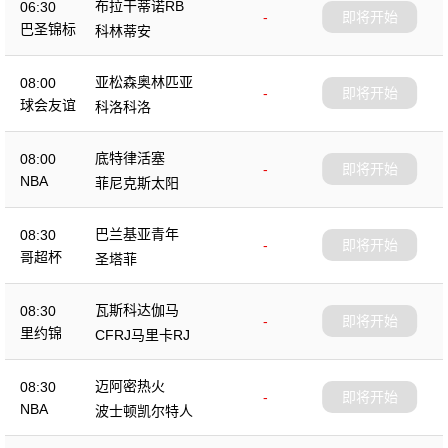
布拉干蒂诺RB
06:30
-
即将开始
巴圣锦标
科林蒂安
亚松森奥林匹亚
08:00
-
即将开始
球会友谊
科洛科洛
底特律活塞
08:00
-
即将开始
NBA
菲尼克斯太阳
巴兰基亚青年
08:30
-
即将开始
哥超杯
圣塔菲
瓦斯科达伽马
08:30
-
即将开始
里约锦
CFRJ马里卡RJ
迈阿密热火
08:30
-
即将开始
NBA
波士顿凯尔特人