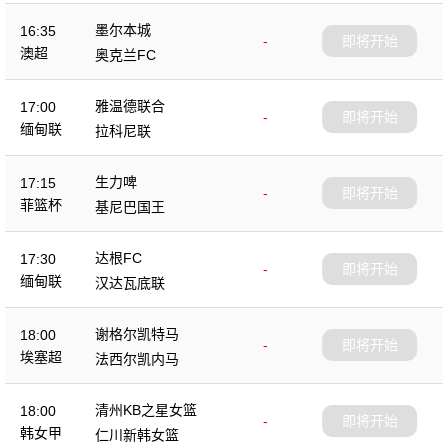
墨尔本城
16:35
-
即将开始
澳超
奥克兰FC
雅温德联合
17:00
-
即将开始
缅甸联
拉科尼联
生力啤
17:15
-
即将开始
菲篮杯
基尼巴国王
达根FC
17:30
-
即将开始
缅甸联
汉达瓦底联
谢格尔凯特马
18:00
-
即将开始
埃塞超
法西尔凯内马
清州KB之星女篮
18:00
-
即将开始
韩女甲
仁川新韩女篮