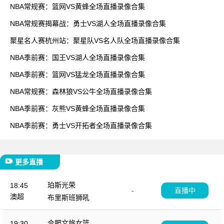
NBA常规赛：篮网VS黄蜂全场直播录像合集
NBA常规赛揭幕战：勇士VS湖人全场直播录像合集
聚星名人赛杭州站：聚星队VS名人队全场直播录像合集
NBA季前赛：国王VS湖人全场直播录像合集
NBA季前赛：篮网VS猛龙全场直播录像合集
NBA常规赛：森林狼VS公牛全场直播录像合集
NBA季前赛：灰熊VS黄蜂全场直播录像合集
NBA季前赛：勇士VS开拓者全场直播录像合集
更多直播
珀斯光荣
18:45
-
直播中
澳超
布里斯班狮吼
合肥文旅女篮
19:30