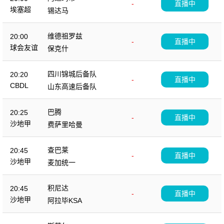
-
直播中
埃塞超
锡达马
维德祖罗兹
20:00
-
直播中
球会友谊
保克什
四川锦城后备队
20:20
-
直播中
CBDL
山东高速后备队
巴腾
20:25
-
直播中
沙地甲
费萨里哈曼
查巴莱
20:45
-
直播中
沙地甲
麦加统一
积尼达
20:45
-
直播中
沙地甲
阿拉毕KSA