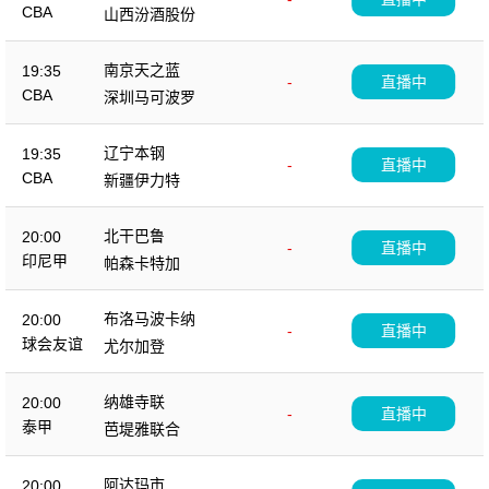
CBA
山西汾酒股份
南京天之蓝
19:35
-
直播中
CBA
深圳马可波罗
辽宁本钢
19:35
-
直播中
CBA
新疆伊力特
北干巴鲁
20:00
-
直播中
印尼甲
帕森卡特加
布洛马波卡纳
20:00
-
直播中
球会友谊
尤尔加登
纳雄寺联
20:00
-
直播中
泰甲
芭堤雅联合
阿达玛市
20:00