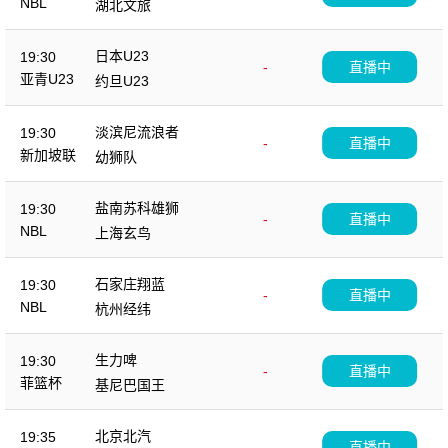
NBL
湖北文旅
日本U23
19:30
-
直播中
亚青U23
约旦U23
淡滨尼流浪者
19:30
-
直播中
新加坡联
幼狮队
盐南苏科雄狮
19:30
-
直播中
NBL
上海玄鸟
石家庄翔蓝
19:30
-
直播中
NBL
杭州经纬
生力啤
19:30
-
直播中
菲篮杯
基尼巴国王
北京北汽
19:35
-
直播中