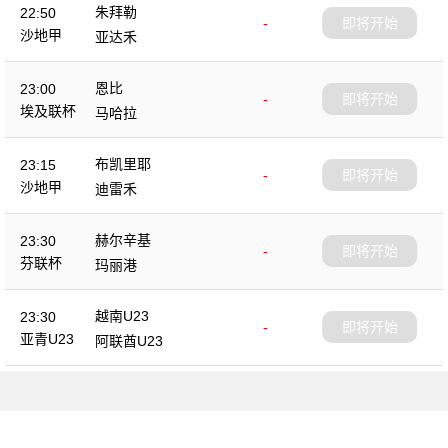
朱拜勒
22:50
-
即将开始
沙地甲
亚达禾
恩比
23:00
-
即将开始
埃及联杯
马哈拉
布凯里耶
23:15
-
即将开始
沙地甲
迪雷禾
赫尔辛基
23:30
-
即将开始
芬联杯
玛丽港
越南U23
23:30
-
即将开始
亚青U23
阿联酋U23