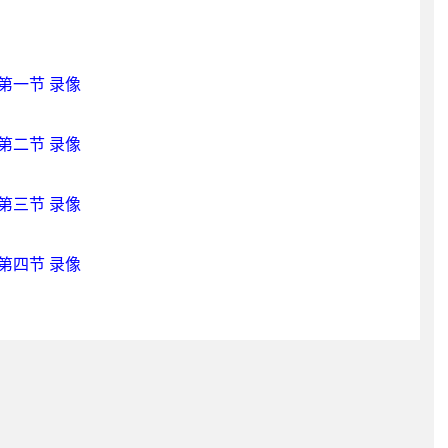
 第一节 录像
 第二节 录像
 第三节 录像
 第四节 录像