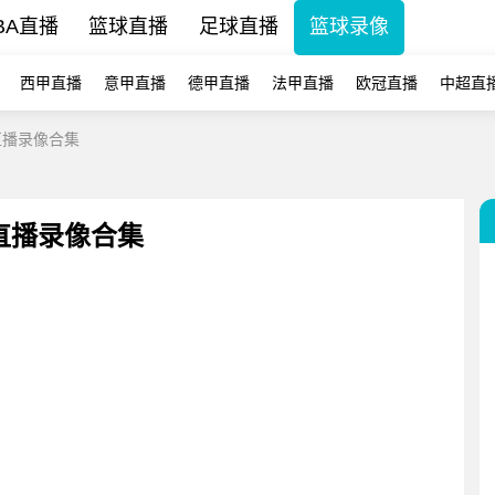
BA直播
篮球直播
足球直播
篮球录像
西甲直播
意甲直播
德甲直播
法甲直播
欧冠直播
中超直
直播录像合集
直播录像合集