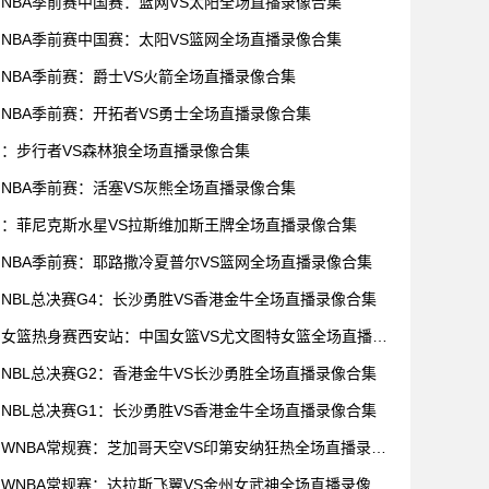
NBA季前赛中国赛：篮网VS太阳全场直播录像合集
NBA季前赛中国赛：太阳VS篮网全场直播录像合集
NBA季前赛：爵士VS火箭全场直播录像合集
NBA季前赛：开拓者VS勇士全场直播录像合集
：步行者VS森林狼全场直播录像合集
NBA季前赛：活塞VS灰熊全场直播录像合集
：菲尼克斯水星VS拉斯维加斯王牌全场直播录像合集
NBA季前赛：耶路撒冷夏普尔VS篮网全场直播录像合集
NBL总决赛G4：长沙勇胜VS香港金牛全场直播录像合集
女篮热身赛西安站：中国女篮VS尤文图特女篮全场直播录
像合集
NBL总决赛G2：香港金牛VS长沙勇胜全场直播录像合集
NBL总决赛G1：长沙勇胜VS香港金牛全场直播录像合集
WNBA常规赛：芝加哥天空VS印第安纳狂热全场直播录像
合集
WNBA常规赛：达拉斯飞翼VS金州女武神全场直播录像合